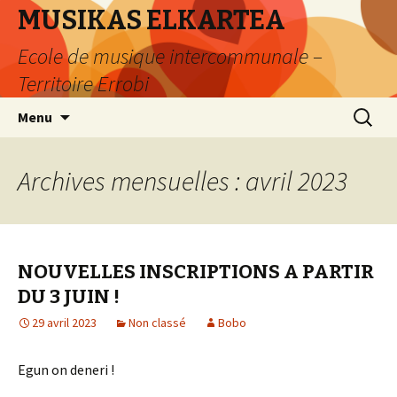
MUSIKAS ELKARTEA
Ecole de musique intercommunale –
Territoire Errobi
Aller
Recherc
Menu
au
contenu
Archives mensuelles : avril 2023
NOUVELLES INSCRIPTIONS A PARTIR
DU 3 JUIN !
29 avril 2023
Non classé
Bobo
Egun on deneri !