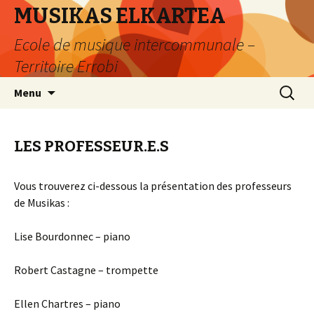
MUSIKAS ELKARTEA
Ecole de musique intercommunale –
Territoire Errobi
Aller
Recherc
Menu
au
contenu
LES PROFESSEUR.E.S
Vous trouverez ci-dessous la présentation des professeurs
de Musikas :
Lise Bourdonnec – piano
Robert Castagne – trompette
Ellen Chartres – piano