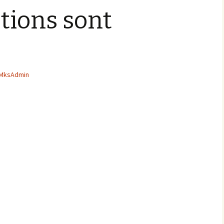
ptions sont
MksAdmin