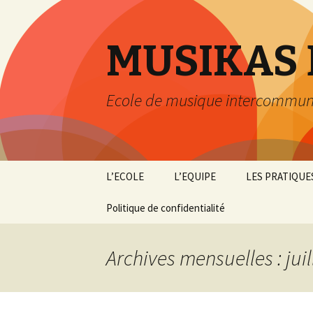
MUSIKAS
Ecole de musique intercommunal
Aller
L’ECOLE
L’EQUIPE
LES PRATIQUE
au
contenu
MUSIKAS ELKARTEA
Politique de confidentialité
LES PROFESSEUR.E.S
INSTRUMENTS
LES ANTENNES
L’ADMINISTRATION
L’EVEIL MUSIC
Archives mensuelles : juil
LAGUNAK !
LE CONSEIL
LA FORMATIO
D’ADMINISTRATION
MUSICALE
LES ENSEMBL